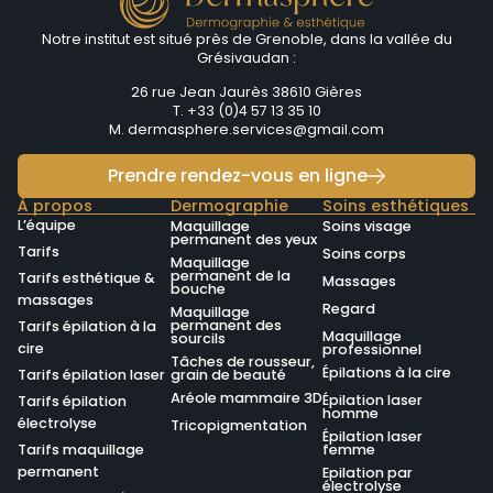
Notre institut est situé près de Grenoble, dans la vallée du
Grésivaudan :
26 rue Jean Jaurès 38610 Gières
T. +33 (0)4 57 13 35 10
M.
dermasphere.services@gmail.com
Prendre rendez-vous en ligne
À propos
Dermographie
Soins esthétiques
L’équipe
Maquillage
Soins visage
permanent des yeux
Tarifs
Soins corps
Maquillage
permanent de la
Tarifs esthétique &
Massages
bouche
massages
Regard
Maquillage
permanent des
Tarifs épilation à la
Maquillage
sourcils
cire
professionnel
Tâches de rousseur,
Épilations à la cire
Tarifs épilation laser
grain de beauté
Aréole mammaire 3D
Épilation laser
Tarifs épilation
homme
électrolyse
Tricopigmentation
Épilation laser
Tarifs maquillage
femme
permanent
Epilation par
électrolyse