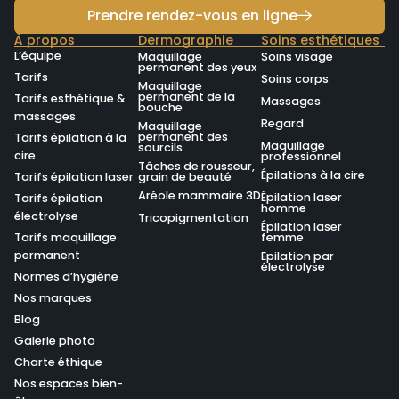
Prendre rendez-vous en ligne
À propos
Dermographie
Soins esthétiques
L’équipe
Maquillage
Soins visage
permanent des yeux
Tarifs
Soins corps
Maquillage
permanent de la
Tarifs esthétique &
Massages
bouche
massages
Regard
Maquillage
permanent des
Tarifs épilation à la
Maquillage
sourcils
cire
professionnel
Tâches de rousseur,
Épilations à la cire
Tarifs épilation laser
grain de beauté
Aréole mammaire 3D
Épilation laser
Tarifs épilation
homme
électrolyse
Tricopigmentation
Épilation laser
Tarifs maquillage
femme
permanent
Epilation par
électrolyse
Normes d’hygiène
Nos marques
Blog
Galerie photo
Charte éthique
Nos espaces bien-