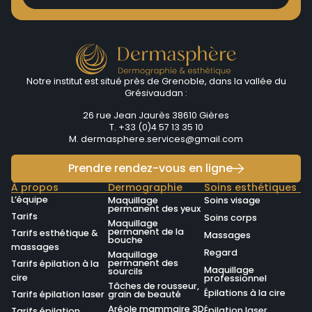
Notre institut est situé près de Grenoble, dans la vallée du
Grésivaudan :
26 rue Jean Jaurès 38610 Gières
T. +33 (0)4 57 13 35 10
M.
dermasphere.services@gmail.com
Prendre rendez-vous en ligne
À propos
Dermographie
Soins esthétiques
L’équipe
Maquillage
Soins visage
permanent des yeux
Tarifs
Soins corps
Maquillage
permanent de la
Tarifs esthétique &
Massages
bouche
massages
Regard
Maquillage
permanent des
Tarifs épilation à la
Maquillage
sourcils
cire
professionnel
Tâches de rousseur,
Épilations à la cire
Tarifs épilation laser
grain de beauté
Aréole mammaire 3D
Épilation laser
Tarifs épilation