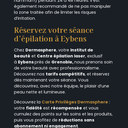
hammam) pendant 24 à 48 heures. Il est
également recommandé de ne pas manipuler
la zone traitée afin de limiter les risques
d’irritation.
Réservez votre séance
d’épilation à Eybens
Chez
Dermasphere
, votre
Institut de
beauté
et
Centre épilation laser
, exclusif
à
Eybens
près de
Grenoble,
nous prenons soin
de votre beauté avec professionnalisme.
Découvrez nos
tarifs compétitifs
, et réservez
dès maintenant votre séance. Vous
découvrirez, avec notre équipe, le plaisir d’une
peau nette et lumineuse.
Découvrez la
Carte Privilèges Dermasphere
:
votre
fidélité
est
récompensée
et vous
cumulez des points sur les soins et les produits,
puis vous profitez de
réductions
sans
abonnement ni engagement
.