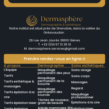
Notre institut est situé près de Grenoble, dans la vallée du
Grésivaudan :
26 rue Jean Jaurès 38610 Gières
T. +33 (0)4 57 13 35 10
M.
dermasphere.services@gmail.com
Prendre rendez-vous en ligne
À propos
Dermographie
Soins esthétiques
L’équipe
Maquillage
Soins visage
permanent des yeux
Tarifs
Soins corps
Maquillage
permanent de la
Tarifs esthétique &
Massages
bouche
massages
Regard
Maquillage
permanent des
Tarifs épilation à la
Maquillage
sourcils
cire
professionnel
Tâches de rousseur,
Épilations à la cire
Tarifs épilation laser
grain de beauté
Aréole mammaire 3D
Épilation laser
Tarifs épilation