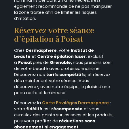
hammam) pendant 24 à 48 heures. Il est
également recommandé de ne pas manipuler
la zone traitée afin de limiter les risques
d’irritation.
Réservez votre séance
d’épilation à Poisat
Chez
Dermasphere
, votre
Institut de
beauté
et
Centre épilation laser
, exclusif
à
Poisat
près de
Grenoble,
nous prenons soin
de votre beauté avec professionnalisme.
Découvrez nos
tarifs compétitifs
, et réservez
dès maintenant votre séance. Vous
découvrirez, avec notre équipe, le plaisir d’une
peau nette et lumineuse.
Découvrez la
Carte Privilèges Dermasphere
:
votre
fidélité
est
récompensée
et vous
cumulez des points sur les soins et les produits,
puis vous profitez de
réductions
sans
abonnement ni engagement
.