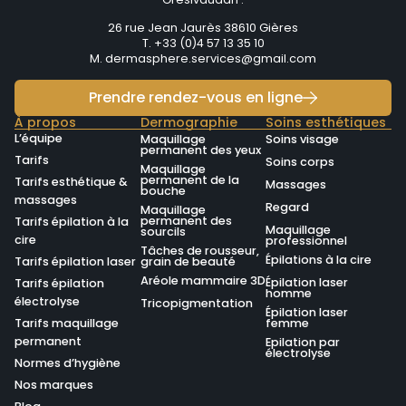
26 rue Jean Jaurès 38610 Gières
T. +33 (0)4 57 13 35 10
M.
dermasphere.services@gmail.com
Prendre rendez-vous en ligne
À propos
Dermographie
Soins esthétiques
L’équipe
Maquillage
Soins visage
permanent des yeux
Tarifs
Soins corps
Maquillage
permanent de la
Tarifs esthétique &
Massages
bouche
massages
Regard
Maquillage
permanent des
Tarifs épilation à la
Maquillage
sourcils
cire
professionnel
Tâches de rousseur,
Épilations à la cire
Tarifs épilation laser
grain de beauté
Aréole mammaire 3D
Épilation laser
Tarifs épilation
homme
électrolyse
Tricopigmentation
Épilation laser
Tarifs maquillage
femme
permanent
Epilation par
électrolyse
Normes d’hygiène
Nos marques