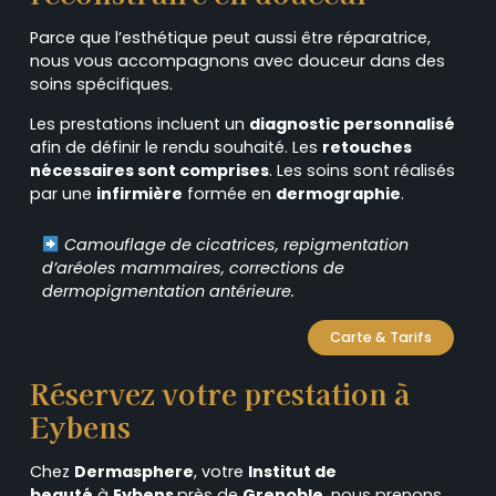
Parce que l’esthétique peut aussi être réparatrice,
nous vous accompagnons avec douceur dans des
soins spécifiques.
Les prestations incluent un
diagnostic personnalisé
afin de définir le rendu souhaité. Les
retouches
nécessaires sont comprises
. Les soins sont réalisés
par une
infirmière
formée en
dermographie
.
Camouflage de cicatrices, repigmentation
d’aréoles mammaires, corrections de
dermopigmentation antérieure.
Carte & Tarifs
Réservez votre prestation à
Eybens
Chez
Dermasphere
, votre
Institut de
beauté
à
Eybens
près de
Grenoble,
nous prenons