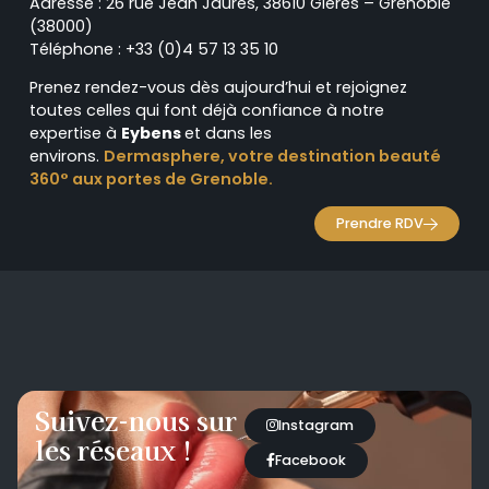
Adresse : 26 rue Jean Jaurès, 38610 Gières – Grenoble
(38000)
Téléphone : +33 (0)4 57 13 35 10
Prenez rendez-vous dès aujourd’hui et rejoignez
toutes celles qui font déjà confiance à notre
expertise à
Eybens
et dans les
environs.
Dermasphere, votre destination beauté
360° aux portes de Grenoble.
Prendre RDV
Suivez-nous sur
Instagram
les réseaux !
Facebook