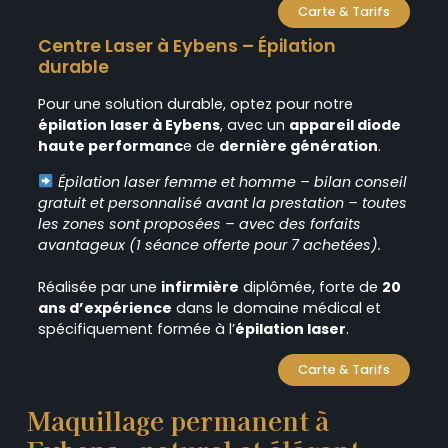
Carte & Tarifs
Centre Laser à Eybens – Épilation
durable
Pour une solution durable, optez pour notre
épilation laser à Eybens
, avec un
appareil diode
haute performanc
e de
dernière génération
.
Épilation laser femme et homme – bilan conseil
gratuit et personnalisé avant la prestation – toutes
les zones sont proposées – avec des forfaits
avantageux (1 séance offerte pour 7 achetées).
Réalisée par une
infirmière
diplômée, forte de
20
ans d’expérience
dans le domaine médical et
spécifiquement formée à l’
épilation laser
.
Carte & Tarifs
Maquillage permanent à