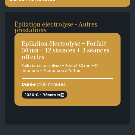
Épilation électrolyse - Autres
prestations
Epilation électrolyse – Forfait
Ep
30 mn – 12 séances + 3 séances
30
offertes
of
Epilation électrolyse – Forfait 30 mn – 12
Epi
séances + 3 séances offertes
séa
Durée :
450 minutes
Dur
1080 € - Réserver
7