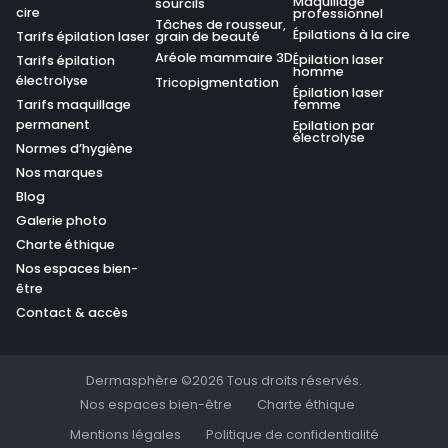
Maquillage
sourcils
cire
professionnel
Tâches de rousseur,
Épilations à la cire
Tarifs épilation laser
grain de beauté
Aréole mammaire 3D
Épilation laser
Tarifs épilation
homme
électrolyse
Tricopigmentation
Épilation laser
Tarifs maquillage
femme
permanent
Epilation par
électrolyse
Normes d’hygiène
Nos marques
Blog
Galerie photo
Charte éthique
Nos espaces bien-
être
Contact & accès
Dermasphère ©2026 Tous droits réservés.
Nos espaces bien-être
Charte éthique
Mentions légales
Politique de confidentialité