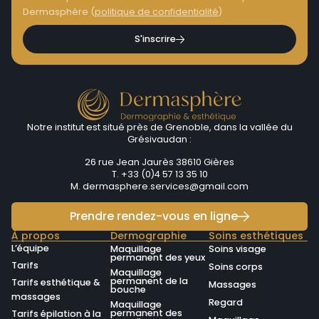
Dermasphère (
politique de confidentialité
)
S'inscrire
Notre institut est situé près de Grenoble, dans la vallée du
Grésivaudan :
26 rue Jean Jaurès 38610 Gières
T. +33 (0)4 57 13 35 10
M.
dermasphere.services@gmail.com
Prendre rendez-vous en ligne
À propos
Dermographie
Soins esthétiques
L’équipe
Maquillage
Soins visage
permanent des yeux
Tarifs
Soins corps
Maquillage
permanent de la
Tarifs esthétique &
Massages
bouche
massages
Regard
Maquillage
permanent des
Tarifs épilation à la