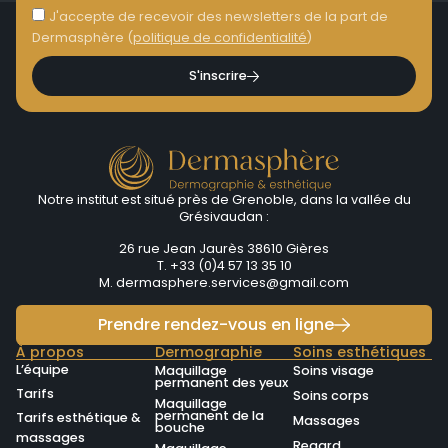
J'accepte de recevoir des newsletters de la part de
Dermasphère (
politique de confidentialité
)
S'inscrire
Notre institut est situé près de Grenoble, dans la vallée du
Grésivaudan :
26 rue Jean Jaurès 38610 Gières
T. +33 (0)4 57 13 35 10
M.
dermasphere.services@gmail.com
Prendre rendez-vous en ligne
À propos
Dermographie
Soins esthétiques
L’équipe
Maquillage
Soins visage
permanent des yeux
Tarifs
Soins corps
Maquillage
permanent de la
Tarifs esthétique &
Massages
bouche
massages
Regard