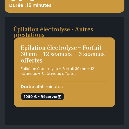
Durée : 15 minutes
Épilation électrolyse - Autres
prestations
Epilation électrolyse – Forfait
Ep
30 mn – 12 séances + 3 séances
30
offertes
of
Epilation électrolyse – Forfait 30 mn – 12
Epi
séances + 3 séances offertes
séa
Durée :
450 minutes
Dur
1080 € - Réserver
7