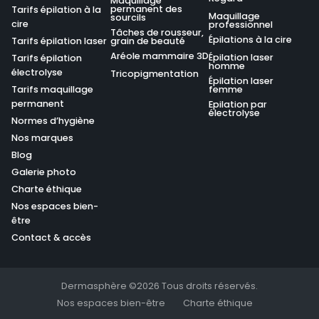
Maquillage
permanent des
Tarifs épilation à la
Maquillage
sourcils
cire
professionnel
Tâches de rousseur,
Épilations à la cire
Tarifs épilation laser
grain de beauté
Aréole mammaire 3D
Épilation laser
Tarifs épilation
homme
électrolyse
Tricopigmentation
Épilation laser
Tarifs maquillage
femme
permanent
Epilation par
électrolyse
Normes d’hygiène
Nos marques
Blog
Galerie photo
Charte éthique
Nos espaces bien-
être
Contact & accès
Dermasphère ©2026 Tous droits réservés.
Nos espaces bien-être
Charte éthique