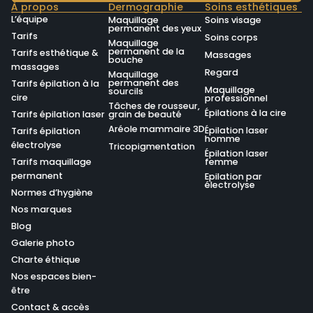
À propos
Dermographie
Soins esthétiques
L’équipe
Maquillage
Soins visage
permanent des yeux
Tarifs
Soins corps
Maquillage
permanent de la
Tarifs esthétique &
Massages
bouche
massages
Regard
Maquillage
permanent des
Tarifs épilation à la
Maquillage
sourcils
cire
professionnel
Tâches de rousseur,
Épilations à la cire
Tarifs épilation laser
grain de beauté
Aréole mammaire 3D
Épilation laser
Tarifs épilation
homme
électrolyse
Tricopigmentation
Épilation laser
Tarifs maquillage
femme
permanent
Epilation par
électrolyse
Normes d’hygiène
Nos marques
Blog
Galerie photo
Charte éthique
Nos espaces bien-
être
Contact & accès