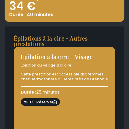
34 €
Durée : 40 minutes
Épilations à la cire - Autres
prestations
Épilation à la cire – Visage
Ép
Epilation du visage à la cire.
Epil
Cette prestation est accessible aux femmes
Cet
chez Dermasphere à Gières près de Grenoble
aux
prè
Durée :
25 minutes
Dur
23 € - Réserver
2