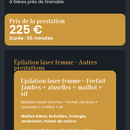
à Gières près de Grenoble
Prix de la prestation
225 €
Durée : 55 minutes
Épilation laser femme - Autres
prestations
Epilation laser femme – Forfait
Ep
Jambes + aisselles + maillot +
Ja
sif
Epi
mail
Epilation laser femme – Forfait Jambes +
aisselles + maillot + sif
Mai
amé
Maillot bikini, brésilien, triangle,
américain, ticket de métro
1 s
Der