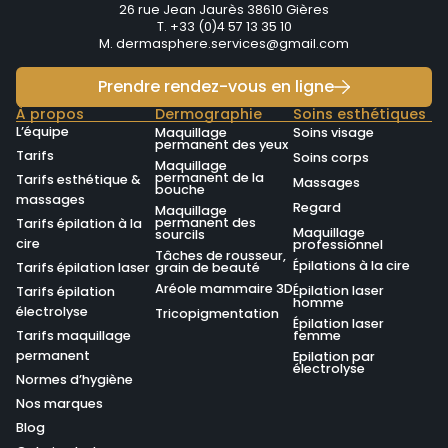
26 rue Jean Jaurès 38610 Gières
T. +33 (0)4 57 13 35 10
M.
dermasphere.services@gmail.com
Prendre rendez-vous en ligne
À propos
Dermographie
Soins esthétiques
L’équipe
Maquillage
Soins visage
permanent des yeux
Tarifs
Soins corps
Maquillage
permanent de la
Tarifs esthétique &
Massages
bouche
massages
Regard
Maquillage
permanent des
Tarifs épilation à la
Maquillage
sourcils
cire
professionnel
Tâches de rousseur,
Épilations à la cire
Tarifs épilation laser
grain de beauté
Aréole mammaire 3D
Épilation laser
Tarifs épilation
homme
électrolyse
Tricopigmentation
Épilation laser
Tarifs maquillage
femme
permanent
Epilation par
électrolyse
Normes d’hygiène
Nos marques
Blog