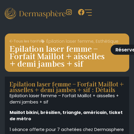
Épilation laser femme
,
Esthétique
Tous les tarifs
Epilation laser femme –
Réserv
Forfait Maillot + aisselles
+ demi jambes + sif
Epilation laser femme – Forfait Maillot +
aisselles + demi jambes + sif : Détails
Epilation laser femme – Forfait Maillot + aisselles +
demi jambes + sif
Maillot bikini, brésilien, triangle, américain, ticket
de métro
1 séance offerte pour 7 achetées chez Dermasphere