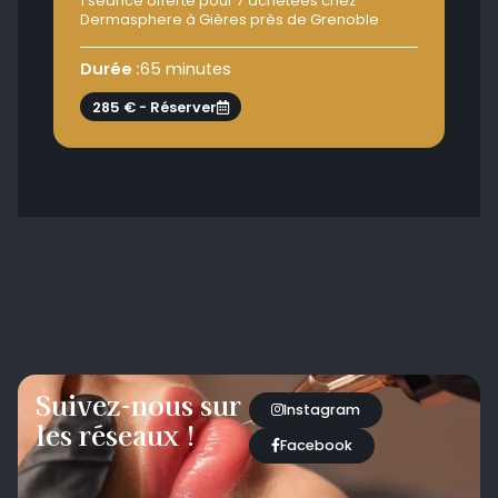
1 séance offerte pour 7 achetées chez
Dermasphere à Gières près de Grenoble
Dur
Durée :
65 minutes
2
285 € - Réserver
Suivez-nous sur
Instagram
les réseaux !
Facebook