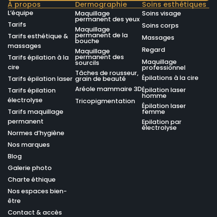
À propos
Dermographie
Soins esthétiques
L’équipe
Maquillage
Soins visage
permanent des yeux
Tarifs
Soins corps
Maquillage
permanent de la
Tarifs esthétique &
Massages
bouche
massages
Regard
Maquillage
permanent des
Tarifs épilation à la
Maquillage
sourcils
cire
professionnel
Tâches de rousseur,
Épilations à la cire
Tarifs épilation laser
grain de beauté
Aréole mammaire 3D
Épilation laser
Tarifs épilation
homme
électrolyse
Tricopigmentation
Épilation laser
Tarifs maquillage
femme
permanent
Epilation par
électrolyse
Normes d’hygiène
Nos marques
Blog
Galerie photo
Charte éthique
Nos espaces bien-
être
Contact & accès