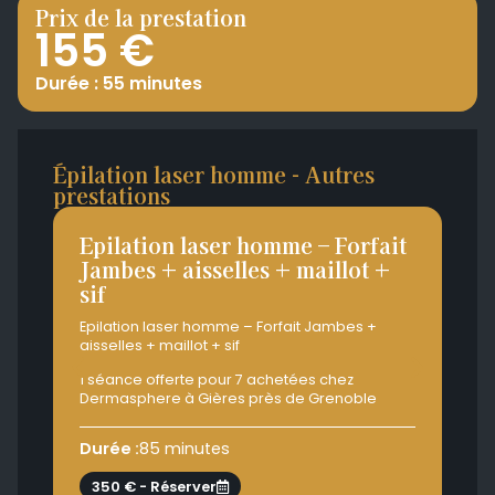
Prix de la prestation
155 €
Durée : 55 minutes
Épilation laser homme - Autres
prestations
Epilation laser homme – Forfait
Ep
Jambes + aisselles + maillot +
Ja
sif
Epi
mail
Epilation laser homme – Forfait Jambes +
aisselles + maillot + sif
1 s
Der
1 séance offerte pour 7 achetées chez
Dermasphere à Gières près de Grenoble
Dur
Durée :
85 minutes
3
350 € - Réserver