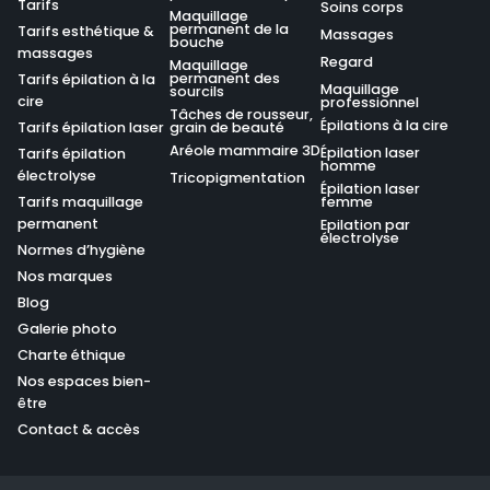
Tarifs
Soins corps
Maquillage
permanent de la
Tarifs esthétique &
Massages
bouche
massages
Regard
Maquillage
permanent des
Tarifs épilation à la
Maquillage
sourcils
cire
professionnel
Tâches de rousseur,
Épilations à la cire
Tarifs épilation laser
grain de beauté
Aréole mammaire 3D
Épilation laser
Tarifs épilation
homme
électrolyse
Tricopigmentation
Épilation laser
Tarifs maquillage
femme
permanent
Epilation par
électrolyse
Normes d’hygiène
Nos marques
Blog
Galerie photo
Charte éthique
Nos espaces bien-
être
Contact & accès