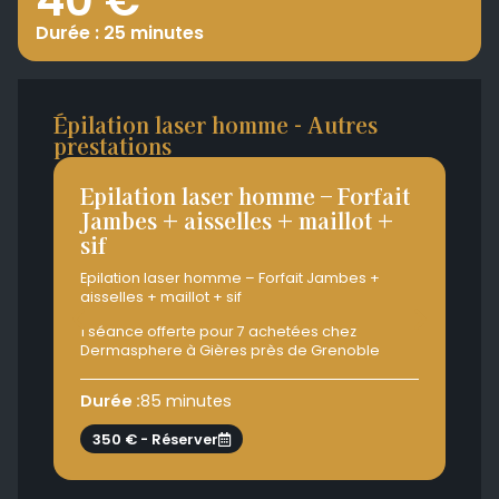
Durée : 25 minutes
Épilation laser homme - Autres
prestations
Epilation laser homme – Forfait
Ep
Jambes + aisselles + maillot +
Ja
sif
Epi
mail
Epilation laser homme – Forfait Jambes +
aisselles + maillot + sif
1 s
Der
1 séance offerte pour 7 achetées chez
Dermasphere à Gières près de Grenoble
Dur
Durée :
85 minutes
3
350 € - Réserver