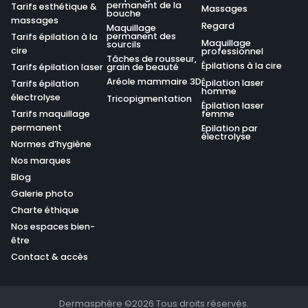
permanent de la
Tarifs esthétique &
Massages
bouche
massages
Regard
Maquillage
permanent des
Tarifs épilation à la
Maquillage
sourcils
cire
professionnel
Tâches de rousseur,
Épilations à la cire
Tarifs épilation laser
grain de beauté
Aréole mammaire 3D
Épilation laser
Tarifs épilation
homme
électrolyse
Tricopigmentation
Épilation laser
Tarifs maquillage
femme
permanent
Epilation par
électrolyse
Normes d’hygiène
Nos marques
Blog
Galerie photo
Charte éthique
Nos espaces bien-
être
Contact & accès
Dermasphère ©2026 Tous droits réservés.