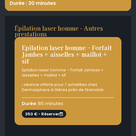
Durée : 30 minutes
Épilation laser homme - Autres
prestations
Epilation laser homme – Forfait
Ep
Jambes + aisselles + maillot +
Ja
sif
Epi
mail
Epilation laser homme – Forfait Jambes +
aisselles + maillot + sif
1 s
Der
1 séance offerte pour 7 achetées chez
Dermasphere à Gières près de Grenoble
Dur
Durée :
85 minutes
3
350 € - Réserver