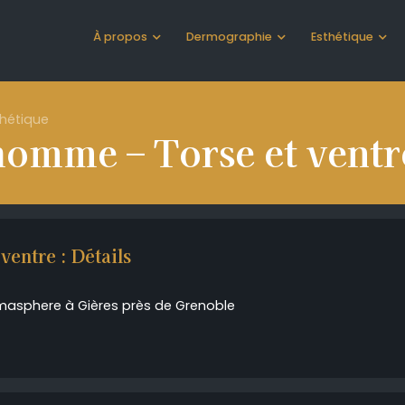
À propos
Dermographie
Esthétique
thétique
 homme – Torse et ventr
ventre : Détails
masphere à Gières près de Grenoble