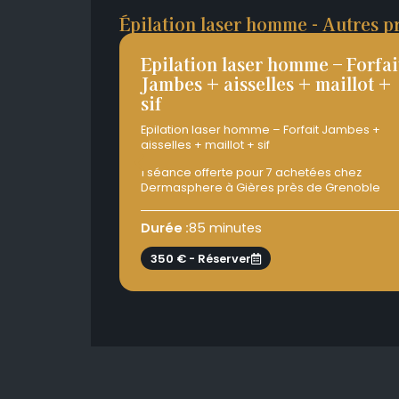
Épilation laser homme - Autres p
Epilation laser homme – Forfai
Jambes + aisselles + maillot +
sif
Epilation laser homme – Forfait Jambes +
aisselles + maillot + sif
1 séance offerte pour 7 achetées chez
Dermasphere à Gières près de Grenoble
Durée :
85 minutes
350 € - Réserver