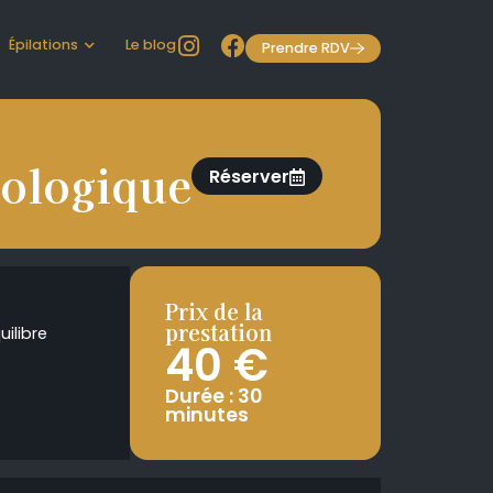
Épilations
Le blog
Prendre RDV
biologique
Réserver
Prix de la
prestation
ilibre
40 €
Durée : 30
minutes