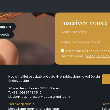
Inscrivez-vous à
tagram
ebook
J'accepte de recevoir des n
Dermasphère (
politique de co
Notre institut est situé près de Grenoble, dans la vallée du
Grésivaudan :
26 rue Jean Jaurès 38610 Gières
T. +33 (0)4 57 13 35 10
M.
dermasphere.services@gmail.com
Dermographie
Soin
Maquillage permanent des yeux
Soins