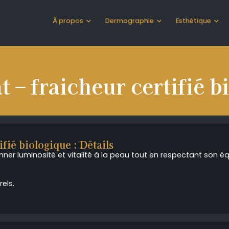
À propos
Dermographie
Esthétique
t – fraicheur certifié 
ifié biologique : Détails
er luminosité et vitalité à la peau tout en respectant son équ
rels.