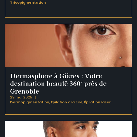
Tricopigmentation
Dermasphere à Gières : Votre
destination beauté 360° près de
Grenoble
29 mai 2025
Dermopigmentation
,
Epilation à la cire
,
Épilation laser