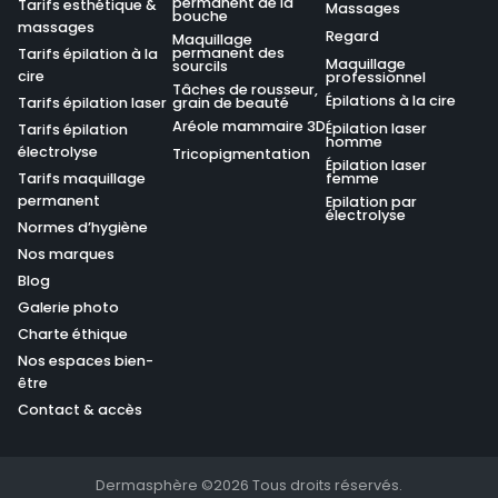
permanent de la
Tarifs esthétique &
Massages
bouche
massages
Regard
Maquillage
permanent des
Tarifs épilation à la
Maquillage
sourcils
cire
professionnel
Tâches de rousseur,
Épilations à la cire
Tarifs épilation laser
grain de beauté
Aréole mammaire 3D
Épilation laser
Tarifs épilation
homme
électrolyse
Tricopigmentation
Épilation laser
Tarifs maquillage
femme
permanent
Epilation par
électrolyse
Normes d’hygiène
Nos marques
Blog
Galerie photo
Charte éthique
Nos espaces bien-
être
Contact & accès
Dermasphère ©2026 Tous droits réservés.