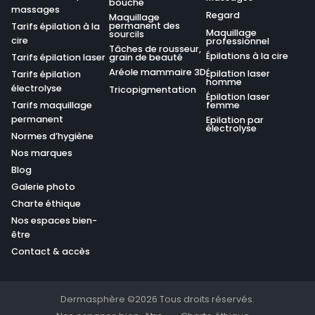
bouche
massages
Regard
Maquillage
permanent des
Tarifs épilation à la
Maquillage
sourcils
cire
professionnel
Tâches de rousseur,
Épilations à la cire
Tarifs épilation laser
grain de beauté
Aréole mammaire 3D
Épilation laser
Tarifs épilation
homme
électrolyse
Tricopigmentation
Épilation laser
Tarifs maquillage
femme
permanent
Epilation par
électrolyse
Normes d’hygiène
Nos marques
Blog
Galerie photo
Charte éthique
Nos espaces bien-
être
Contact & accès
Dermasphère ©2026 Tous droits réservés.